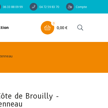
Compte
06 33 88 09 99
04 72 59 83 70
0
ction
0,00 €
ézenneau
Côte de Brouilly -
enneau