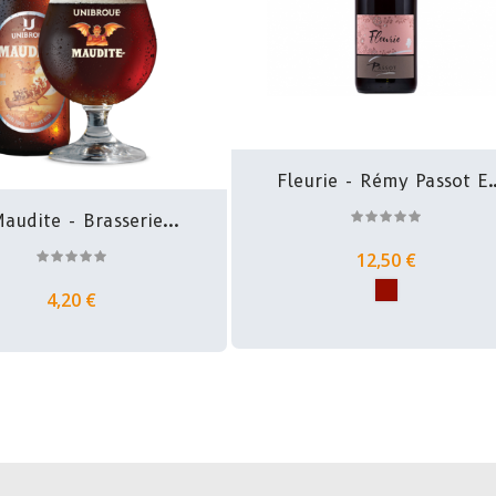
Fleurie - Rémy Passot Et
Fils
audite - Brasserie...
12,50 €
4,20 €