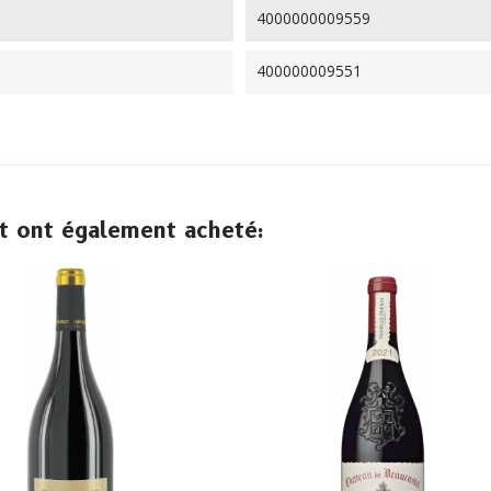
4000000009559
400000009551
it ont également acheté: