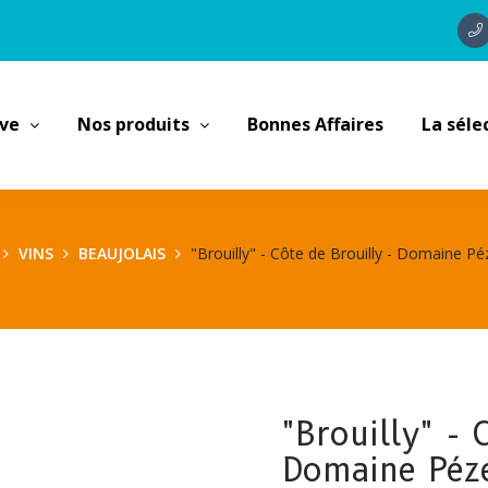
ave
Nos produits
Bonnes Affaires
La séle
VINS
BEAUJOLAIS
"Brouilly" - Côte de Brouilly - Domaine P
"Brouilly" - 
Domaine Péz