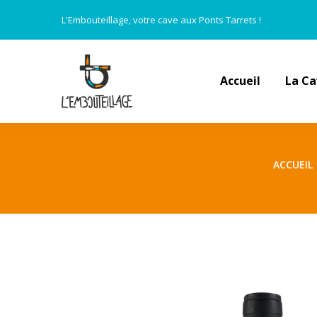
L'Embouteillage, votre cave aux Ponts Tarrets !
Accueil
La C
ACCUEIL