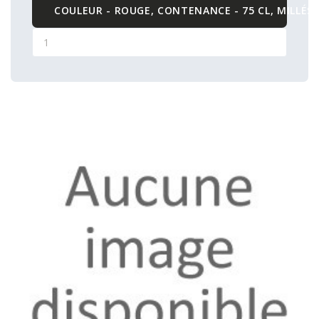
COULEUR - ROUGE, CONTENANCE - 75 CL, MILLÉSI