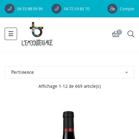
Compte
06 33 88 09 99
04 72 59 83 70
Toggle
☰
0
navigation
Pertinence
Affichage 1-12 de 669 article(s)