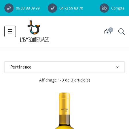
Compte
06 33 88 09 99
04 72 59 83 70
Toggle
☰
0
navigation
Pertinence
Affichage 1-3 de 3 article(s)