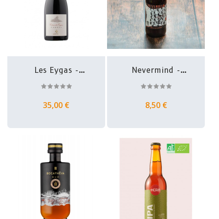
Les Eygas -
Nevermind -
Cornas - Rémy...
Belgian IPA -...
35,00 €
8,50 €