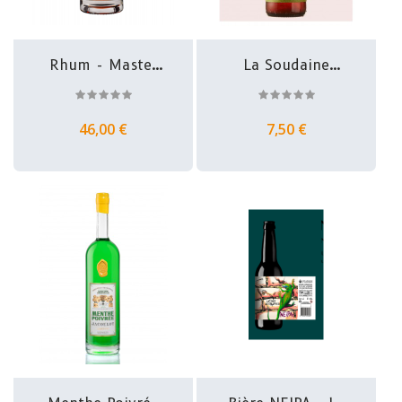
Rhum - Master
La Soudaine
Distiller...
India Pale Ale...
46,00 €
7,50 €