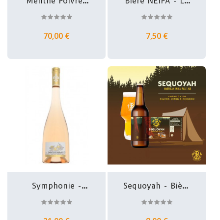
Menthe Poivrée
Bière NEIPA - La
Magnum -...
Part Des...
70,00 €
7,50 €
Symphonie -
Sequoyah - Bière
Côtes De...
APA -...