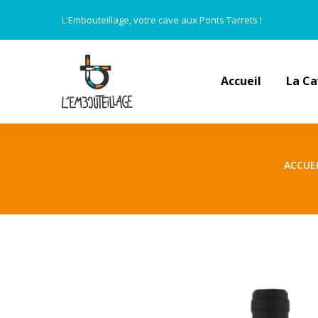
L'Embouteillage, votre cave aux Ponts Tarrets !
Accueil
La C
ACCUEI