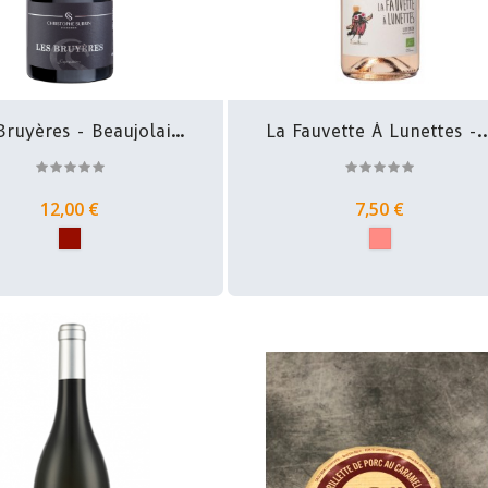
Bruyères - Beaujolais
La Fauvette À Lunettes -..
-...
12,00 €
7,50 €