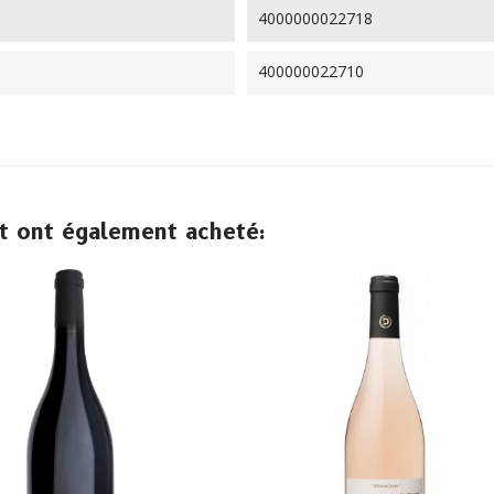
4000000022718
400000022710
it ont également acheté: