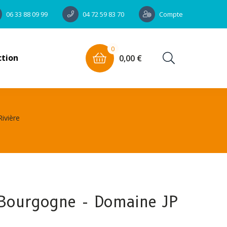
Compte
06 33 88 09 99
04 72 59 83 70
0
ction
0,00 €
ivière
 Bourgogne - Domaine JP