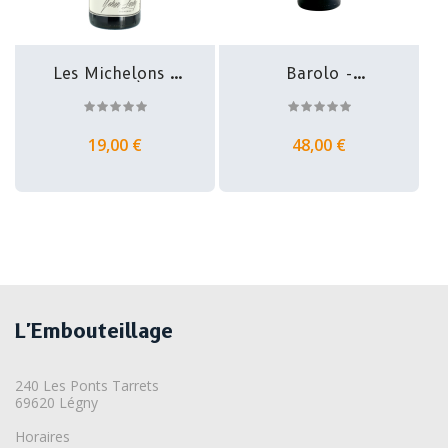
Les Michelons -
Barolo -
Moulin À...
Domaine Demarie
19,00 €
48,00 €
L'Embouteillage
240 Les Ponts Tarrets
69620 Légny
Horaires