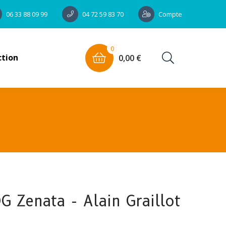
Compte
06 33 88 09 99
04 72 59 83 70
0
ction
0,00 €
 Zenata - Alain Graillot