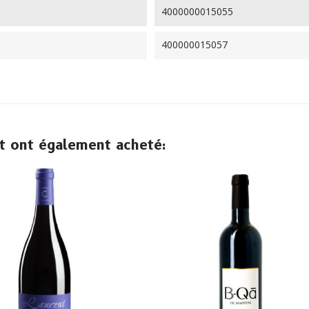
4000000015055
400000015057
it ont également acheté: