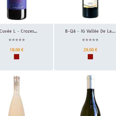
Cuvée L - Crozes
B-Qâ - IG Vallée De La...
Hermitage...
18,00 €
29,00 €