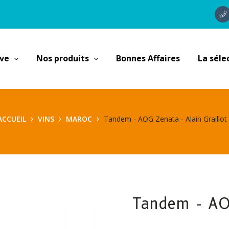
ave
Nos produits
Bonnes Affaires
La séle
ACCUEIL
VINS
MAROC
Tandem - AOG Zenata - Alain Graillot
Tandem - AOG