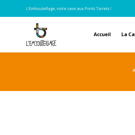
L'Embouteillage, votre cave aux Ponts Tarrets !
Accueil
La C
A