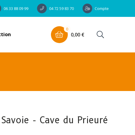
Compte
06 33 88 09 99
04 72 59 83 70
0
ction
0,00 €
 Savoie - Cave du Prieuré