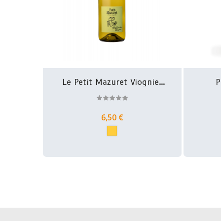
Le Petit Mazuret Viognier
P
-...
6,50 €