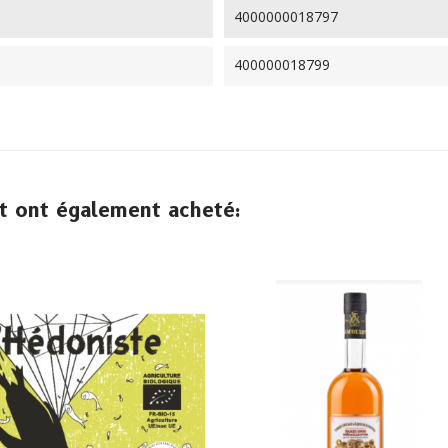
4000000018797
400000018799
it ont également acheté: