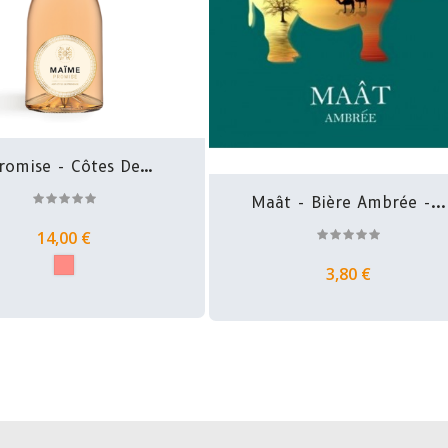
romise - Côtes De
Provence...
Maât - Bière Ambrée -...
14,00 €
3,80 €