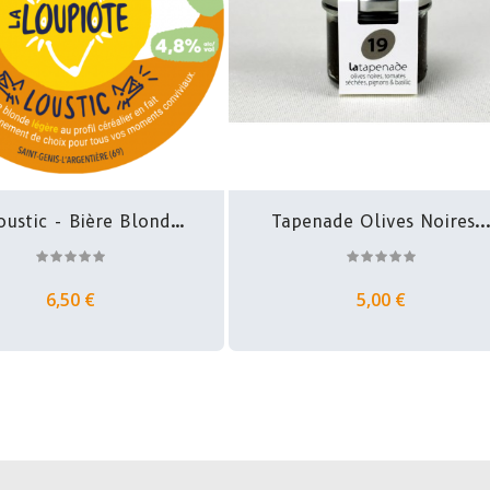
oustic - Bière Blonde
Tapenade Olives Noires..
-...
6,50 €
5,00 €