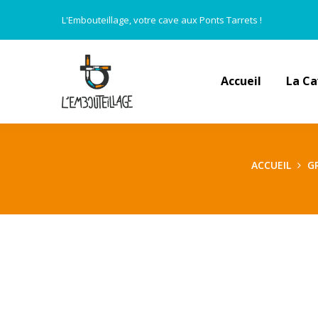
L'Embouteillage, votre cave aux Ponts Tarrets !
Accueil
La C
ACCUEIL
G