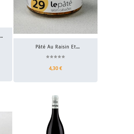
n
Pâté Au Raisin Et
Calvados...
4,30 €