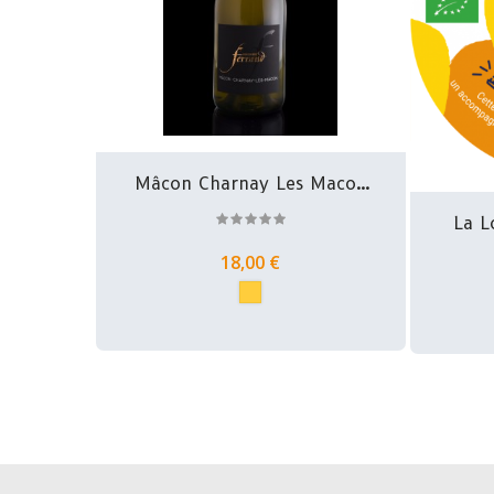
Mâcon Charnay Les Macon
-...
La L
18,00 €