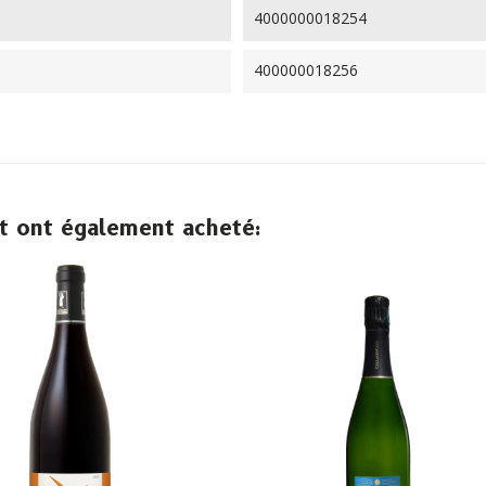
4000000018254
400000018256
it ont également acheté: