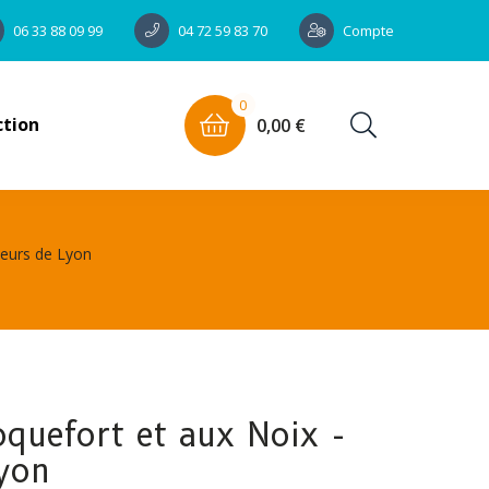
Compte
06 33 88 09 99
04 72 59 83 70
0
ction
0,00 €
veurs de Lyon
oquefort et aux Noix -
yon