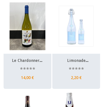
Le Chardonneret
Limonade
-...
Artisanale -
Elixia
14,00 €
2,20 €