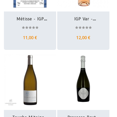
Métisse - IGP
IGP Var -
Collines...
Domaine La
Suffrene
11,00 €
12,00 €