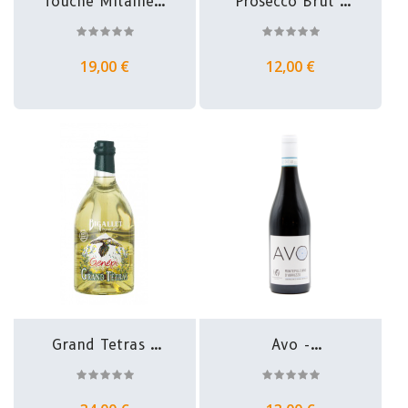
Touche Mitaine -
Prosecco Brut -
Montlouis...
Diva
19,00 €
12,00 €
Grand Tetras -
Avo -
Genepi -...
Montepulciano...