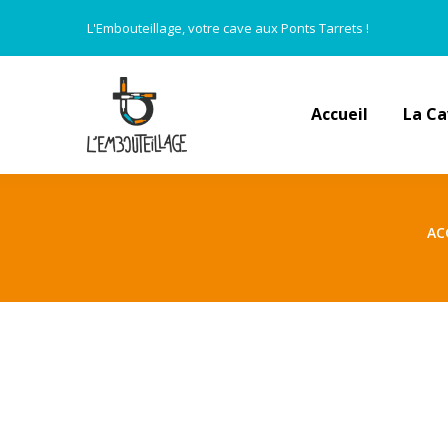
L'Embouteillage, votre cave aux Ponts Tarrets !
Accueil
La C
AC