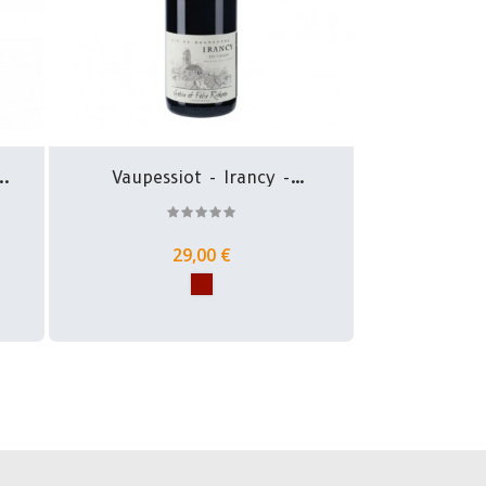
..
Vaupessiot - Irancy -
Gabin...
29,00 €