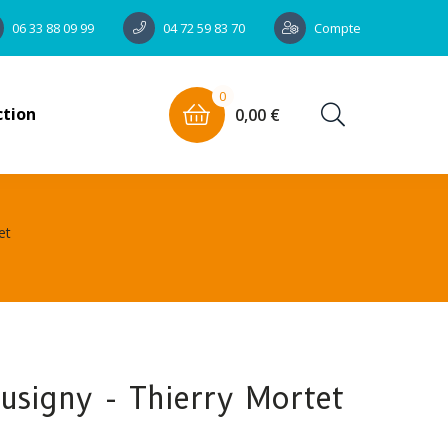
Compte
06 33 88 09 99
04 72 59 83 70
0
ction
0,00 €
et
signy - Thierry Mortet