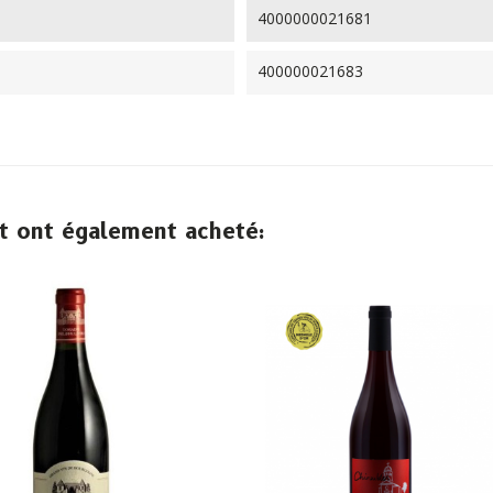
4000000021681
400000021683
it ont également acheté: