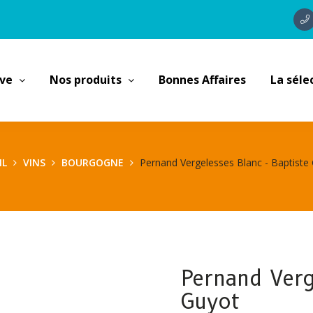
ave
Nos produits
Bonnes Affaires
La séle
IL
VINS
BOURGOGNE
Pernand Vergelesses Blanc - Baptiste
Pernand Verg
Guyot