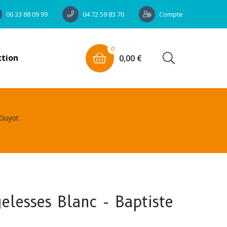
Compte
06 33 88 09 99
04 72 59 83 70
0
ction
0,00 €
 Guyot
elesses Blanc - Baptiste