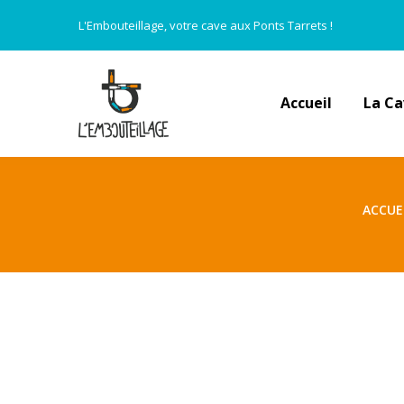
L'Embouteillage, votre cave aux Ponts Tarrets !
Accueil
La C
ACCUE