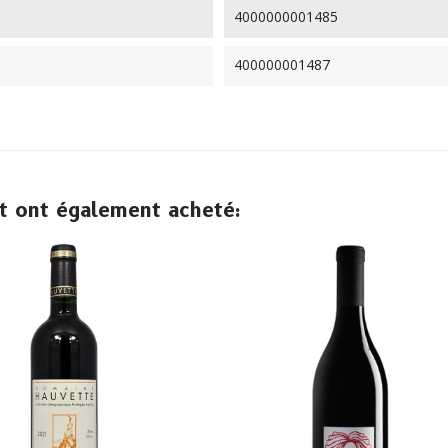
4000000001485
400000001487
it ont également acheté: