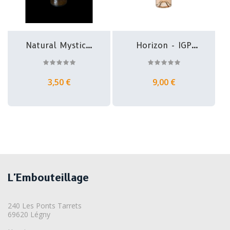
Natural Mystic -
Horizon - IGP
Bière...
Méditerranée...
3,50 €
9,00 €
L'Embouteillage
240 Les Ponts Tarrets
69620 Légny