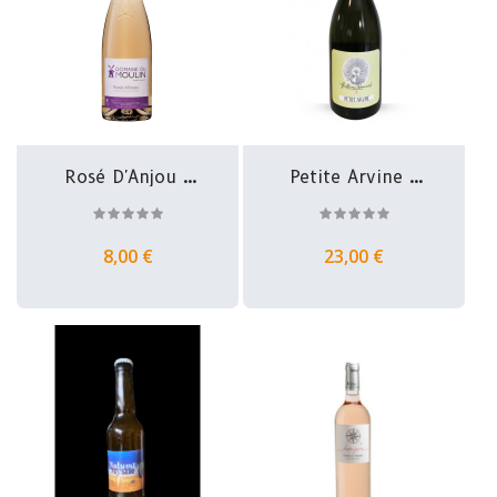
Rosé D'Anjou -
Petite Arvine -
Domaine Du...
IGP...
8,00 €
23,00 €