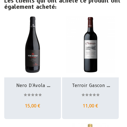
Les clients qui ont acheté ce produit ont
également acheté:
Nero D'Avola -
Terroir Gascon -
IGT Terre...
IGP Côtes...
15,00 €
11,00 €