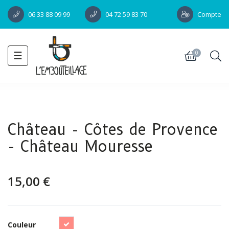
Compte
06 33 88 09 99
04 72 59 83 70
Toggle
☰
0
navigation
Château - Côtes de Provence
- Château Mouresse
15,00 €
Rosé
Couleur